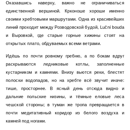
Оказавшись наверху, важно не ограничиваться
единственной вершиной. Крконоше хороши именно
своими хребтовыми маршрутами. Одна из красивейших
линий проходит между Розводовской будой, Luční bouda
и Выровкой, где старые горные хижины стоят на
открытых плато, обдуваемых всеми ветрами.
Идёшь по почти ровному гребню, а по бокам вдруг
раскрываются ледниковые котлы, заполненные
кустарником и камнями. Внизу вьются реки, блестят
полоски водопадов, но на хребте всё звучит иначе:
тише, просторнее. В ясный день отсюда видно и
дальние польские низины, и тёмные еловые леса
чешской стороны; в туман же тропа превращается в
почти медитативный коридор из белого воздуха и
камней под ногами.