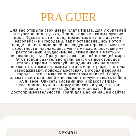
Перейти к содержимому
PRA|GUER
Для вас открыла свои двери Злата Прага. Для любителей
экскурсионного отдыха, Прага – одно из самых лучших
мест. Посетить этот город можно как в купе с другими
европейскими городами, так и остановившись в этом
городе на несколько дней, исследуя интересные места и
окрестности, наслаждаясь уютными кафе, роскошными
ресторанами и чудесным чешским пивом в местных
пивоварнях, ведь Прагу называют пивной столицей мира.
Этот город разительно отличается от всех городов
старой Европы. Пожалуй, ни один из них не может
похвастать таким огромным «старым центром», костелы
завораживают, повсюду мостовая, а любая панорама
города – это крыши со множеством шпилей. Город
захватывает с головой и позволяет почувствовать себя в
XVIII веке. Описать словами дух и красоту Праги
невозможно, нужно самому приехать и увидеть, как
говорится, воочию. Добро пожаловать! Все
достопримечательности Праги для Вас на нашем сайте!
АРХИВЫ