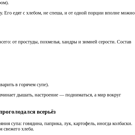
ом).
у. Его едят с хлебом, не спеша, и от одной порции вполне можно
сего: от простуды, похмелья, хандры и зимней серости. Состав
варить в горячем супе).
ачинает дышать, настроение — подниматься, а мир вокруг
 проголодался всерьёз
ния супа: говядина, паприка, лук, картофель, иногда колбаски.
м свежего хлеба.