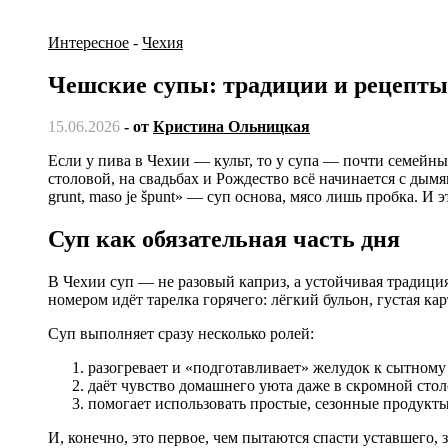
Интересное
-
Чехия
Чешские супы: традиции и рецепты
15.06.2026
- от
Кристина Ольницкая
Если у пива в Чехии — культ, то у супа — почти семейный алтарь. В любой деревенской кухне, в будничной пражской
столовой, на свадьбах и Рождество всё начинается с дымя
grunt, maso je špunt» — суп основа, мясо лишь пробка. И
Суп как обязательная часть дня
В Чехии суп — не разовый каприз, а устойчивая традиция
номером идёт тарелка горячего: лёгкий бульон, густая к
Суп выполняет сразу несколько ролей:
разогревает и «подготавливает» желудок к сытном
даёт чувство домашнего уюта даже в скромной стол
помогает использовать простые, сезонные продукты
И, конечно, это первое, чем пытаются спасти уставшего,