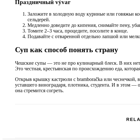
Праздничный vývar
Заложите в холодную воду куриные или говяжьи кост
сельдерей.
Медленно доведите до кипения, снимайте пену, уба
Томите 2–3 часа, процедите, посолите в конце.
Подавайте с отваренной отдельно лапшой или мелк
Суп как способ понять страну
Чешские супы — это не про кулинарный блеск. В них не
Это честная, крестьянская по происхождению еда, котора
Открыв крышку кастрюли с bramboračka или чеснечкой, в
уставшего виноградаря, плотника, студента. И в этом — 
она стремится согреть.
RELA