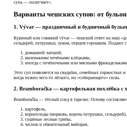
супа — полегчает».
Варианты чешских супов: от бульон
1. Vývar — праздничный и будничный бульо
Куриный или говяжий vývar — чешский ответ на наш «дом
сельдерей, петрушка), луком, перцем горошком. Подают с
домашней лапшой,
маленькими печёными клёцками,
иногда с печёночными или мясными фрикаделькам
Этот суп появляется на свадьбах, семейных торжествах и 
когда нужно чего-то лёгкого, но «собирающего» силы.
2. Bramboračka — картофельная похлёбка с 
Bramboračka — тёплый плед в тарелке. Основу составляю
картофель,
корнеплоды (морковь, корень петрушки, сельдерей),
сушёные лесные грибы,
чеснок и обязательный майоран,