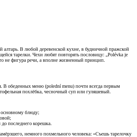
щейся тарелки. Чехи любят повторять пословицу: „Polévka je
 это не фигура речи, а вполне жизненный принцип.
. В обеденных меню (polední menu) почти всегда первым
артофельная похлёбка, чесночный суп или гуляшевый.
у основному блюду;
овой;
 до последнего корешка.
 замёрзшего, немного похмельного человека: «Съешь тарелочку