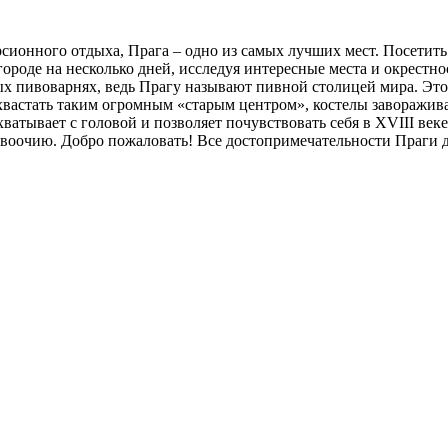
сионного отдыха, Прага – одно из самых лучших мест. Посетить 
ороде на несколько дней, исследуя интересные места и окрестн
пивоварнях, ведь Прагу называют пивной столицей мира. Этот 
хвастать таким огромным «старым центром», костелы заворажива
ватывает с головой и позволяет почувствовать себя в XVIII век
 воочию. Добро пожаловать! Все достопримечательности Праги д