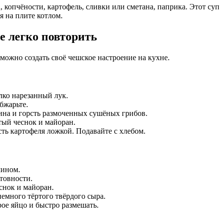
 копчёности, картофель, сливки или сметана, паприка. Этот суп
 на плите котлом.
е легко повторить
можно создать своё чешское настроение на кухне.
лко нарезанный лук.
бжарьте.
ина и горсть размоченных сушёных грибов.
тый чеснок и майоран.
сть картофеля ложкой. Подавайте с хлебом.
мином.
товности.
снок и майоран.
емного тёртого твёрдого сыра.
ое яйцо и быстро размешать.