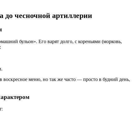
а до чесночной артиллерии
н
ашний бульон». Его варят долго, с кореньями (морковь,
:
и.
в воскресное меню, но так же часто — просто в будний день,
характером
т: