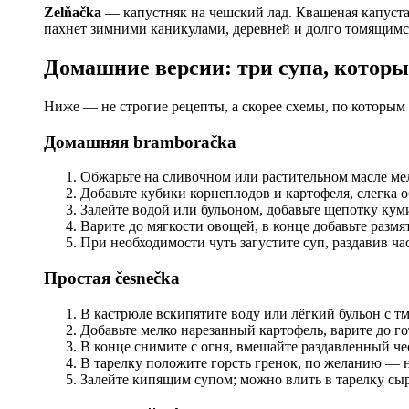
Zelňačka
— капустняк на чешский лад. Квашеная капуста,
пахнет зимними каникулами, деревней и долго томящимся
Домашние версии: три супа, которы
Ниже — не строгие рецепты, а скорее схемы, по которым 
Домашняя bramboračka
Обжарьте на сливочном или растительном масле ме
Добавьте кубики корнеплодов и картофеля, слегка о
Залейте водой или бульоном, добавьте щепотку кум
Варите до мягкости овощей, в конце добавьте размя
При необходимости чуть загустите суп, раздавив ча
Простая česnečka
В кастрюле вскипятите воду или лёгкий бульон с т
Добавьте мелко нарезанный картофель, варите до го
В конце снимите с огня, вмешайте раздавленный че
В тарелку положите горсть гренок, по желанию — н
Залейте кипящим супом; можно влить в тарелку сыр