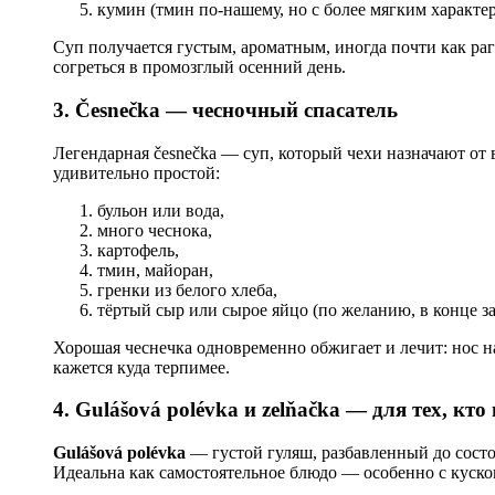
кумин (тмин по-нашему, но с более мягким характер
Суп получается густым, ароматным, иногда почти как раг
согреться в промозглый осенний день.
3. Česnečka — чесночный спасатель
Легендарная česnečka — суп, который чехи назначают от в
удивительно простой:
бульон или вода,
много чеснока,
картофель,
тмин, майоран,
гренки из белого хлеба,
тёртый сыр или сырое яйцо (по желанию, в конце за
Хорошая чеснечка одновременно обжигает и лечит: нос н
кажется куда терпимее.
4. Gulášová polévka и zelňačka — для тех, кто
Gulášová polévka
— густой гуляш, разбавленный до состоя
Идеальна как самостоятельное блюдо — особенно с куско