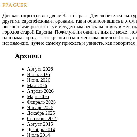
Перейти
PRA|GUER
к
Для вас открыла свои двери Злата Прага. Для любителей экскур
содержимому
другими европейскими городами, так и остановившись в этом г
роскошными ресторанами и чудесным чешским пивом в местных 
городов старой Европы. Пожалуй, ни один из них не может по
панорама города – это крыши со множеством шпилей. Город зах
невозможно, нужно самому приехать и увидеть, как говорится,
Архивы
Август 2026
Июль 2026
Июнь 2026
Май 2026
Апрель 2026
Март 2026
Февраль 2026
Январь 2026
Декабрь 2025
Сентябрь 2015
Август 2015
Декабрь 2014
Июль 2014