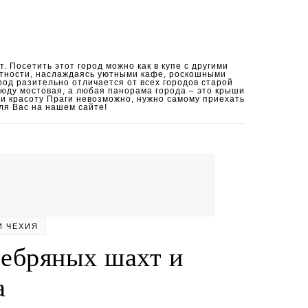
. Посетить этот город можно как в купе с другими
естности, наслаждаясь уютными кафе, роскошными
од разительно отличается от всех городов старой
сюду мостовая, а любая панорама города – это крыши
х и красоту Праги невозможно, нужно самому приехать
ля Вас на нашем сайте!
И
ЧЕХИЯ
ребряных шахт и
а