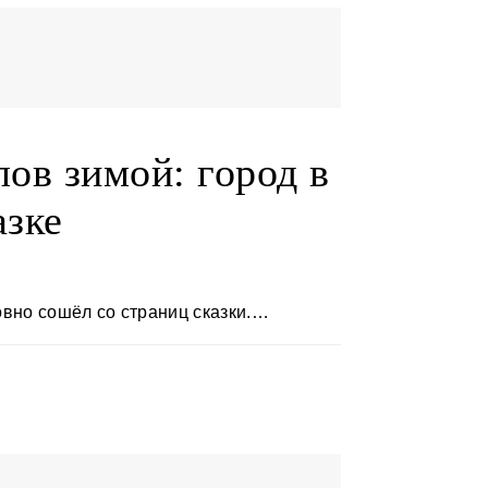
лов зимой: город в
азке
ловно сошёл со страниц сказки.…