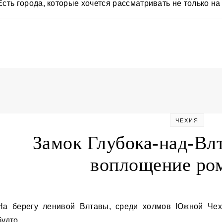
Есть города, которые хочется рассматривать не только н
ЧЕХИЯ
Замок Глубока-над-Вл
воплощение ро
жной Чехии, возвышается белоснежный силуэт,
будто…