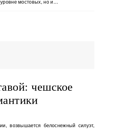
а уровне мостовых, но и…
тавой: чешское
мантики