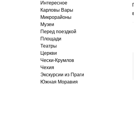
Интересное
Представьте себе место, где природа словно 
Карловы Вары
Микрорайоны
Музеи
Перед поездкой
Площади
Театры
Церкви
Чески-Крумлов
Чехия
Экскурсии из Праги
Южная Моравия