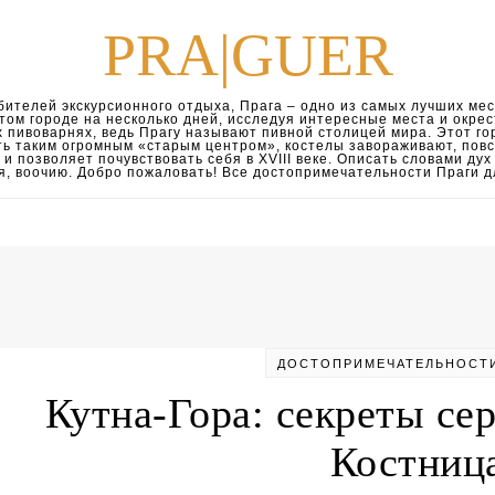
PRA|GUER
ителей экскурсионного отдыха, Прага – одно из самых лучших мест
этом городе на несколько дней, исследуя интересные места и окр
 пивоварнях, ведь Прагу называют пивной столицей мира. Этот гор
ть таким огромным «старым центром», костелы завораживают, пов
и позволяет почувствовать себя в XVIII веке. Описать словами ду
тся, воочию. Добро пожаловать! Все достопримечательности Праги д
ДОСТОПРИМЕЧАТЕЛЬНОСТ
Кутна-Гора: секреты се
Костниц