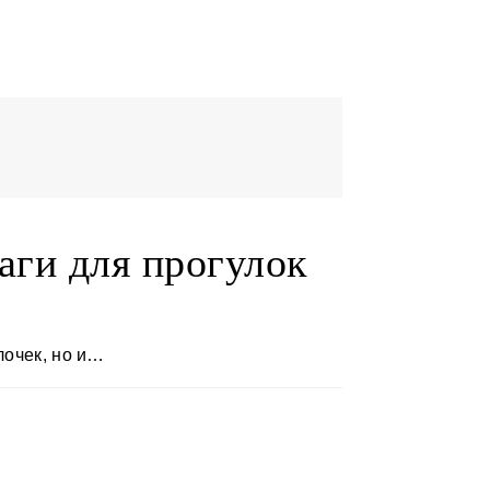
аги для прогулок
лочек, но и…