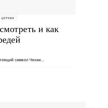
И
ЦЕРКВИ
смотреть и как
редей
астоящий символ Чехии…