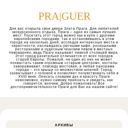
Перейти к содержимому
PRA|GUER
Для вас открыла свои двери Злата Прага. Для любителей
экскурсионного отдыха, Прага – одно из самых лучших
мест. Посетить этот город можно как в купе с другими
европейскими городами, так и остановившись в этом
городе на несколько дней, исследуя интересные места и
окрестности, наслаждаясь уютными кафе, роскошными
ресторанами и чудесным чешским пивом в местных
пивоварнях, ведь Прагу называют пивной столицей мира.
Этот город разительно отличается от всех городов
старой Европы. Пожалуй, ни один из них не может
похвастать таким огромным «старым центром», костелы
завораживают, повсюду мостовая, а любая панорама
города – это крыши со множеством шпилей. Город
захватывает с головой и позволяет почувствовать себя в
XVIII веке. Описать словами дух и красоту Праги
невозможно, нужно самому приехать и увидеть, как
говорится, воочию. Добро пожаловать! Все
достопримечательности Праги для Вас на нашем сайте!
АРХИВЫ