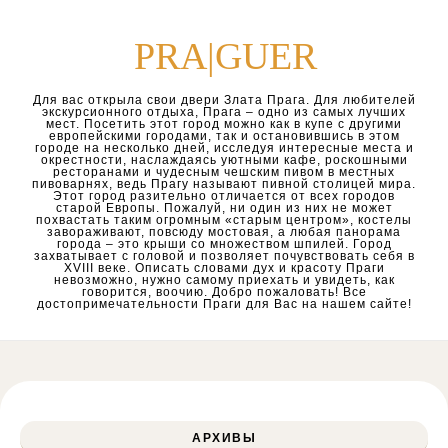
Перейти к содержимому
PRA|GUER
Для вас открыла свои двери Злата Прага. Для любителей
экскурсионного отдыха, Прага – одно из самых лучших
мест. Посетить этот город можно как в купе с другими
европейскими городами, так и остановившись в этом
городе на несколько дней, исследуя интересные места и
окрестности, наслаждаясь уютными кафе, роскошными
ресторанами и чудесным чешским пивом в местных
пивоварнях, ведь Прагу называют пивной столицей мира.
Этот город разительно отличается от всех городов
старой Европы. Пожалуй, ни один из них не может
похвастать таким огромным «старым центром», костелы
завораживают, повсюду мостовая, а любая панорама
города – это крыши со множеством шпилей. Город
захватывает с головой и позволяет почувствовать себя в
XVIII веке. Описать словами дух и красоту Праги
невозможно, нужно самому приехать и увидеть, как
говорится, воочию. Добро пожаловать! Все
достопримечательности Праги для Вас на нашем сайте!
АРХИВЫ