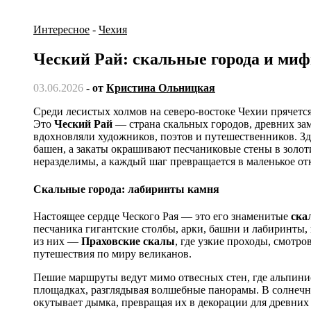
Интересное
-
Чехия
Ческий Рай: скальные города и ми
03.06.2026
- от
Кристина Ольницкая
Среди лесистых холмов на северо-востоке
Чехии
прячетс
Это
Ческий Рай
— страна скальных городов, древних зам
вдохновляли художников, поэтов и путешественников. Зд
башен, а закаты окрашивают песчаниковые стены в золот
неразделимы, а каждый шаг превращается в маленькое от
Скальные города: лабиринты камня
Настоящее сердце Ческого Рая — это его знаменитые
ска
песчаника гигантские столбы, арки, башни и лабиринты
из них —
Праховские скалы
, где узкие проходы, смотр
путешествия по миру великанов.
Пешие маршруты ведут мимо отвесных стен, где альпини
площадках, разглядывая волшебные панорамы. В солнечны
окутывает дымка, превращая их в декорации для древних