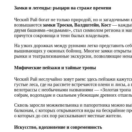
Замки и легенды: рыцари на страже времени
Ческий Рай богат не только природой, но и загадочными
возвышаются
замки Троски, Валдштейн, Кост
— каждый 
двумя башнями-«ведьмами», стал символом региона и магн
прячутся сокровища и тени былых владельцев.
На узких дорожках между руинами легко представить себ
вышивающих у оконных бойниц. Многие замки открыты д
рынки и театрализованные экскурсии, позволяющие нена
Мифические пейзажи и тайные тропы
Ческий Рай неслучайно зовут раем: здесь пейзажи кажут
густые леса, где на рассвете встречаются олени и лисы,
велотрассы с необычными названиями — «Золотая тропа 
озёрам, водопадам и скальным убежищам древних отшель
Сквозь заросли можжевельника и папоротника можно в
балконам, с которых открываются виды на бескрайние про
о которых до сих пор рассказывают местные жители.
Искусство, вдохновение и современность