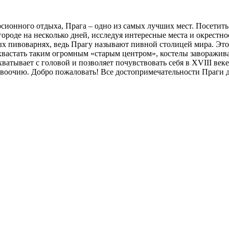
сионного отдыха, Прага – одно из самых лучших мест. Посетить 
ороде на несколько дней, исследуя интересные места и окрестн
пивоварнях, ведь Прагу называют пивной столицей мира. Этот 
хвастать таким огромным «старым центром», костелы заворажива
ватывает с головой и позволяет почувствовать себя в XVIII век
 воочию. Добро пожаловать! Все достопримечательности Праги д