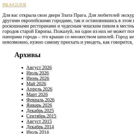
Перейти
PRA|GUER
к
Для вас открыла свои двери Злата Прага. Для любителей экскур
содержимому
другими европейскими городами, так и остановившись в этом г
роскошными ресторанами и чудесным чешским пивом в местных 
городов старой Европы. Пожалуй, ни один из них не может по
панорама города – это крыши со множеством шпилей. Город зах
невозможно, нужно самому приехать и увидеть, как говорится,
Архивы
Август 2026
Июль 2026
Июнь 2026
Май 2026
Апрель 2026
Март 2026
Февраль 2026
Январь 2026
Декабрь 2025
Сентябрь 2015
Август 2015
Декабрь 2014
Июль 2014