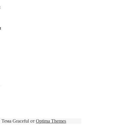
и
и
Тема Graceful от
Optima Themes