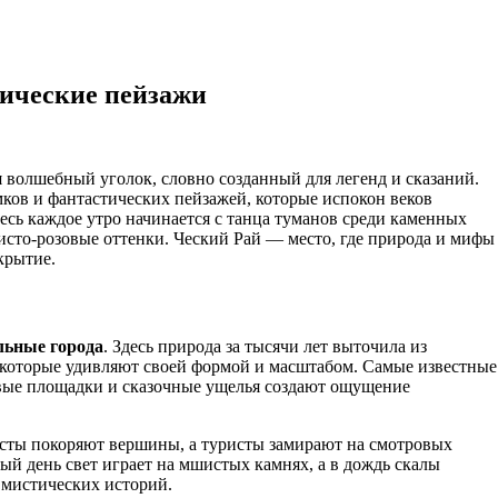
фические пейзажи
я волшебный уголок, словно созданный для легенд и сказаний.
ков и фантастических пейзажей, которые испокон веков
есь каждое утро начинается с танца туманов среди каменных
исто-розовые оттенки. Ческий Рай — место, где природа и мифы
крытие.
льные города
. Здесь природа за тысячи лет выточила из
, которые удивляют своей формой и масштабом. Самые известные
овые площадки и сказочные ущелья создают ощущение
сты покоряют вершины, а туристы замирают на смотровых
й день свет играет на мшистых камнях, а в дождь скалы
 мистических историй.