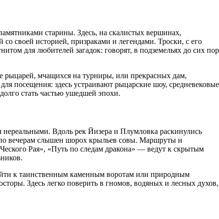
 памятниками старины. Здесь, на скалистых вершинах,
со своей историей, призраками и легендами. Троски, с его
итом для любителей загадок: говорят, в подземельях до сих пор
е рыцарей, мчащихся на турниры, или прекрасных дам,
ля посещения: здесь устраивают рыцарские шоу, средневековые
долго стать частью ушедшей эпохи.
ся нереальными. Вдоль рек Йизера и Плумловка раскинулись
 а по вечерам слышен шорох крыльев совы. Маршруты и
Ческого Рая», «Путь по следам дракона» — ведут к скрытым
ников.
ыйти к таинственным каменным воротам или природным
сторы. Здесь легко поверить в гномов, водяных и лесных духов,