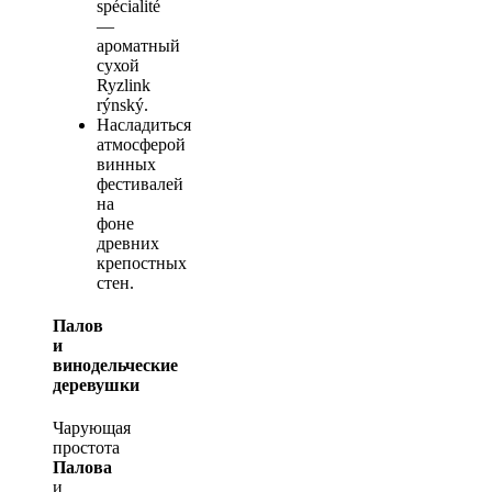
spécialité
—
ароматный
сухой
Ryzlink
rýnský.
Насладиться
атмосферой
винных
фестивалей
на
фоне
древних
крепостных
стен.
Палов
и
винодельческие
деревушки
Чарующая
простота
Палова
и