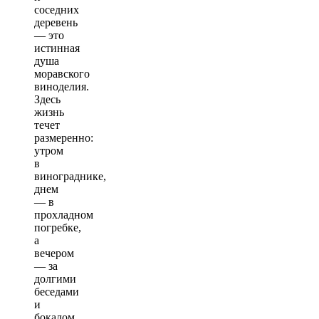
соседних
деревень
— это
истинная
душа
моравского
виноделия.
Здесь
жизнь
течет
размеренно:
утром
в
винограднике,
днем
— в
прохладном
погребке,
а
вечером
— за
долгими
беседами
и
бокалом