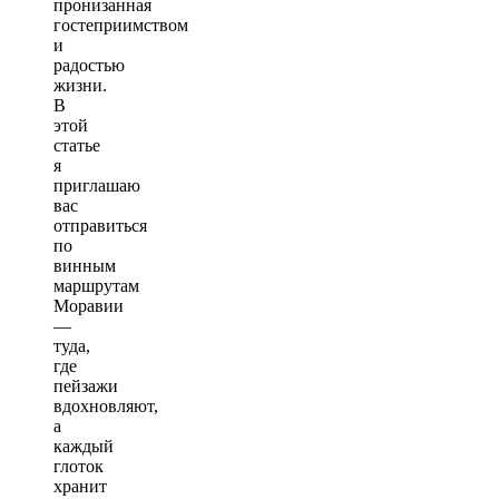
пронизанная
гостеприимством
и
радостью
жизни.
В
этой
статье
я
приглашаю
вас
отправиться
по
винным
маршрутам
Моравии
—
туда,
где
пейзажи
вдохновляют,
а
каждый
глоток
хранит