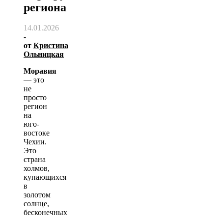
региона
14.01.2026
-
от
Кристина
Ольницкая
Моравия
— это
не
просто
регион
на
юго-
востоке
Чехии.
Это
страна
холмов,
купающихся
в
золотом
солнце,
бесконечных