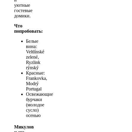
уютные
гостевые
домики.
Что
попробовать:
Белые
вина:
Veltlínské
zelené,
Ryzlink
rýnský
Красные:
Frankovka,
Modrý
Portugal
Освежающие
бурчаки
(молодое
сусло)
осенью
Микулов