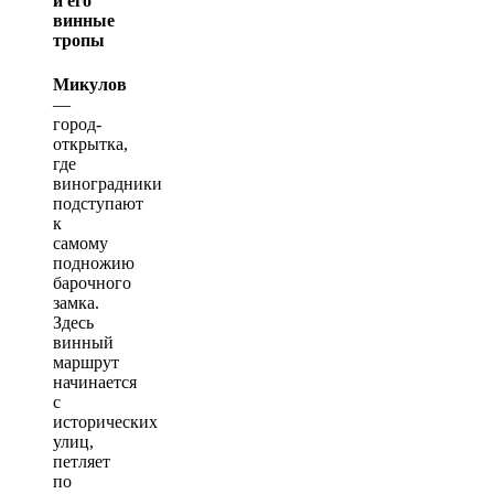
и его
винные
тропы
Микулов
—
город-
открытка,
где
виноградники
подступают
к
самому
подножию
барочного
замка.
Здесь
винный
маршрут
начинается
с
исторических
улиц,
петляет
по