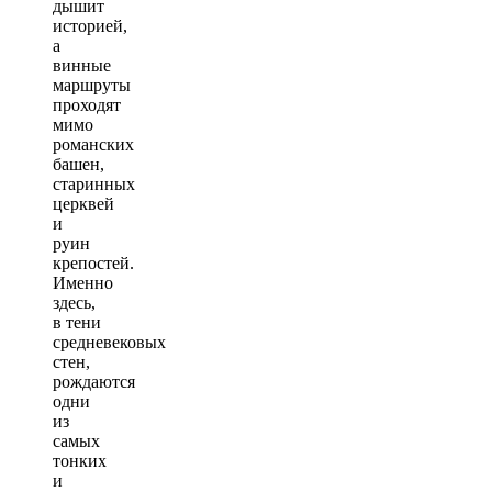
дышит
историей,
а
винные
маршруты
проходят
мимо
романских
башен,
старинных
церквей
и
руин
крепостей.
Именно
здесь,
в тени
средневековых
стен,
рождаются
одни
из
самых
тонких
и