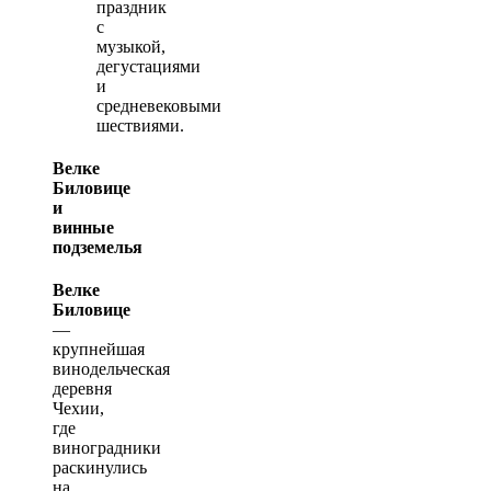
праздник
с
музыкой,
дегустациями
и
средневековыми
шествиями.
Велке
Биловице
и
винные
подземелья
Велке
Биловице
—
крупнейшая
винодельческая
деревня
Чехии,
где
виноградники
раскинулись
на