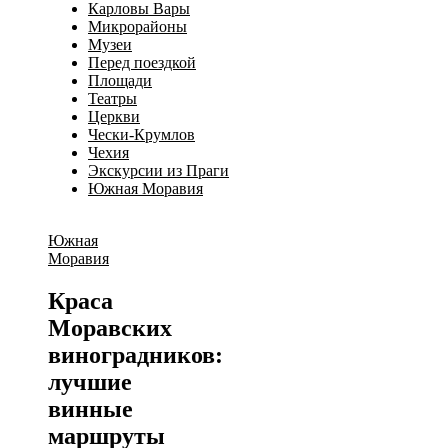
Карловы Вары
Микрорайоны
Музеи
Перед поездкой
Площади
Театры
Церкви
Чески-Крумлов
Чехия
Экскурсии из Праги
Южная Моравия
Южная
Моравия
Краса
Моравских
виноградников:
лучшие
винные
маршруты