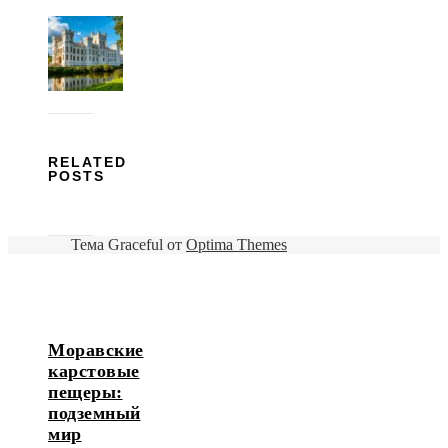
RELATED
POSTS
Тема Graceful от
Optima Themes
Моравские
карстовые
пещеры:
подземный
мир