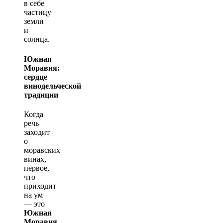
в себе
частицу
земли
и
солнца.
Южная
Моравия:
сердце
винодельческой
традиции
Когда
речь
заходит
о
моравских
винах,
первое,
что
приходит
на ум
— это
Южная
Моравия
.