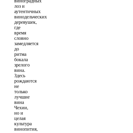
виноградных
лоз и
аутентичных
винодельческих
деревушек,
где
время
словно
замедляется
до
ритма
бокала
зрелого
вина.
Здесь
рождаются
не
только
лучшие
вина
Чехии
,
но и
целая
культура
винопития,