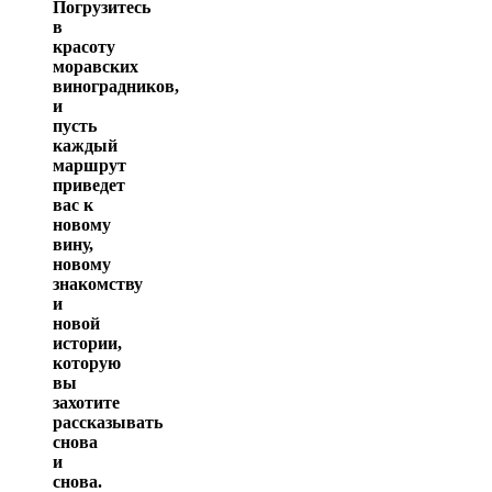
Погрузитесь
в
красоту
моравских
виноградников,
и
пусть
каждый
маршрут
приведет
вас к
новому
вину,
новому
знакомству
и
новой
истории,
которую
вы
захотите
рассказывать
снова
и
снова.