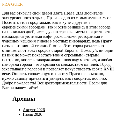
Перейти
PRA|GUER
к
Для вас открыла свои двери Злата Прага. Для любителей
содержимому
экскурсионного отдыха, Прага – одно из самых лучших мест.
Посетить этот город можно как в купе с другими
европейскими городами, так и остановившись в этом городе
на несколько дней, исследуя интересные места и окрестности,
наслаждаясь уютными кафе, роскошными ресторанами и
чудесным чешским пивом в местных пивоварнях, ведь Прагу
называют пивной столицей мира. Этот город разительно
отличается от всех городов старой Европы. Пожалуй, ни один
из них не может похвастать таким огромным «старым
центром», костелы завораживают, повсюду мостовая, а любая
панорама города – это крыши со множеством шпилей. Город
захватывает с головой и позволяет почувствовать себя в XVIII
веке. Описать словами дух и красоту Праги невозможно,
нужно самому приехать и увидеть, как говорится, воочию.
Добро пожаловать! Все достопримечательности Праги для
Вас на нашем сайте!
Архивы
Август 2026
Июль 2026