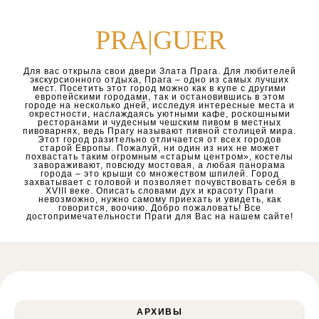
Перейти к содержимому
PRA|GUER
Для вас открыла свои двери Злата Прага. Для любителей
экскурсионного отдыха, Прага – одно из самых лучших
мест. Посетить этот город можно как в купе с другими
европейскими городами, так и остановившись в этом
городе на несколько дней, исследуя интересные места и
окрестности, наслаждаясь уютными кафе, роскошными
ресторанами и чудесным чешским пивом в местных
пивоварнях, ведь Прагу называют пивной столицей мира.
Этот город разительно отличается от всех городов
старой Европы. Пожалуй, ни один из них не может
похвастать таким огромным «старым центром», костелы
завораживают, повсюду мостовая, а любая панорама
города – это крыши со множеством шпилей. Город
захватывает с головой и позволяет почувствовать себя в
XVIII веке. Описать словами дух и красоту Праги
невозможно, нужно самому приехать и увидеть, как
говорится, воочию. Добро пожаловать! Все
достопримечательности Праги для Вас на нашем сайте!
АРХИВЫ