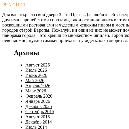
Перейти
PRA|GUER
к
Для вас открыла свои двери Злата Прага. Для любителей экскур
содержимому
другими европейскими городами, так и остановившись в этом г
роскошными ресторанами и чудесным чешским пивом в местных 
городов старой Европы. Пожалуй, ни один из них не может по
панорама города – это крыши со множеством шпилей. Город зах
невозможно, нужно самому приехать и увидеть, как говорится,
Архивы
Август 2026
Июль 2026
Июнь 2026
Май 2026
Апрель 2026
Март 2026
Февраль 2026
Январь 2026
Декабрь 2025
Сентябрь 2015
Август 2015
Декабрь 2014
Июль 2014