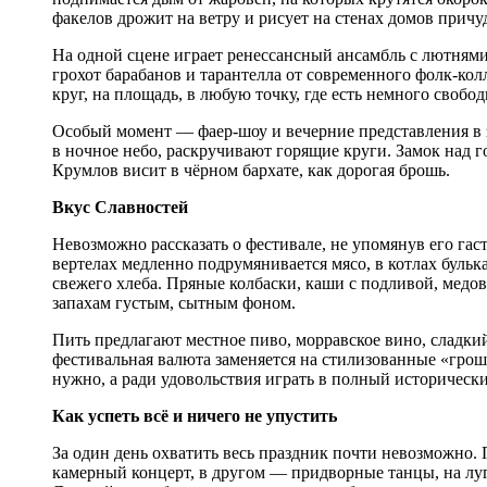
факелов дрожит на ветру и рисует на стенах домов причу
На одной сцене играет ренессансный ансамбль с лютням
грохот барабанов и тарантелла от современного фолк-кол
круг, на площадь, в любую точку, где есть немного свобо
Особый момент — фаер-шоу и вечерние представления в 
в ночное небо, раскручивают горящие круги. Замок над го
Крумлов висит в чёрном бархате, как дорогая брошь.
Вкус Славностей
Невозможно рассказать о фестивале, не упомянув его гаст
вертелах медленно подрумянивается мясо, в котлах буль
свежего хлеба. Пряные колбаски, каши с подливой, медо
запахам густым, сытным фоном.
Пить предлагают местное пиво, морравское вино, сладкий
фестивальная валюта заменяется на стилизованные «грош
нужно, а ради удовольствия играть в полный историческ
Как успеть всё и ничего не упустить
За один день охватить весь праздник почти невозможно. 
камерный концерт, в другом — придворные танцы, на луг