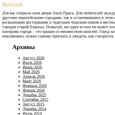
Перейти
PRA|GUER
к
Для вас открыла свои двери Злата Прага. Для любителей экскур
содержимому
другими европейскими городами, так и остановившись в этом г
роскошными ресторанами и чудесным чешским пивом в местных 
городов старой Европы. Пожалуй, ни один из них не может по
панорама города – это крыши со множеством шпилей. Город зах
невозможно, нужно самому приехать и увидеть, как говорится,
Архивы
Август 2026
Июль 2026
Июнь 2026
Май 2026
Апрель 2026
Март 2026
Февраль 2026
Январь 2026
Декабрь 2025
Сентябрь 2015
Август 2015
Декабрь 2014
Июль 2014