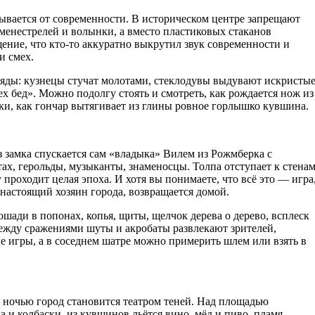
ывается от современности. В историческом центре запрещают
менестрелей и волынки, а вместо пластиковых стаканов
ние, что кто-то аккуратно выкрутил звук современности и
и смех.
ряды: кузнецы стучат молотами, стеклодувы выдувают искристы
х бед». Можно подолгу стоять и смотреть, как рождается нож из
ски, как гончар вытягивает из глины ровное горлышко кувшина.
 замка спускается сам «владыка» Вилем из Рожмберка с
тах, герольды, музыканты, знаменосцы. Толпа отступает к стена
проходит целая эпоха. И хотя вы понимаете, что всё это — игра
, настоящий хозяин города, возвращается домой.
шади в попонах, копья, щиты, щелчок дерева о дерево, всплеск
Между сражениями шуты и акробаты развлекают зрителей,
 игры, а в соседнем шатре можно примерить шлем или взять в
ночью город становится театром теней. Над площадью
а и колбаски, из кувшинов льётся вино, мёд и пиво, пламя