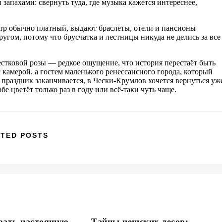
запахами: свернуть туда, где музыка кажется интереснее,
ентр обычно платный, выдают браслеты, отели и пансионы
ругом, потому что брусчатка и лестницы никуда не делись за все
естковой розы — редкое ощущение, что история перестаёт быть
 камерой, а гостем маленького ренессансного города, который
а праздник заканчивается, в Чески-Крумлов хочется вернуться уж
бе цветёт только раз в году или всё-таки чуть чаще.
TED POSTS
овать настоящую
Тайны чешских лесов: