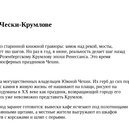
 Чески-Крумлове
 эхо шагов. Но раз в год, в июне, реальность делает шаг назад
о Розенбергскому Крумлову эпохи Ренессанса. Это время
мосферных праздников Чехии.
да могущественных владельцев Южной Чехии. Их герб до сих по
т с камня в живую жизнь: её нашивают на плащи, рисуют на
ридуманы в XX веке как праздник, возвращающий городу его
 них уже невозможно представить Крумлов.
од заранее готовится: вывески кафе исчезают под полотнищами
евянными щитами, а местные жители выгружают из шкафов
в с корсажами и шляп с перьями.