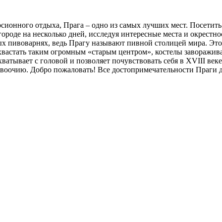
сионного отдыха, Прага – одно из самых лучших мест. Посетить 
ороде на несколько дней, исследуя интересные места и окрестн
пивоварнях, ведь Прагу называют пивной столицей мира. Этот 
хвастать таким огромным «старым центром», костелы заворажива
ватывает с головой и позволяет почувствовать себя в XVIII век
 воочию. Добро пожаловать! Все достопримечательности Праги д