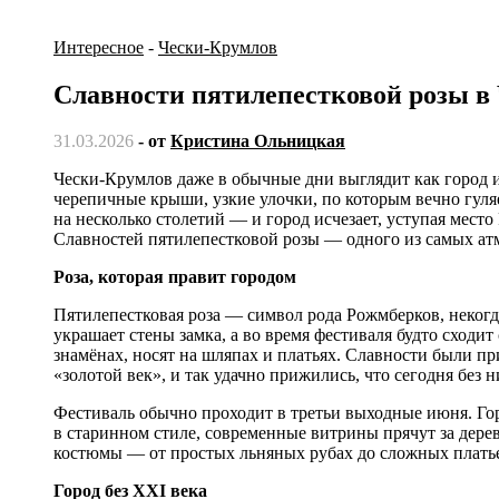
Интересное
-
Чески-Крумлов
Славности пятилепестковой розы в
31.03.2026
- от
Кристина Ольницкая
Чески-Крумлов даже в обычные дни выглядит как город из старинной книжной гравюры: замок над рекой, мосты,
черепичные крыши, узкие улочки, по которым вечно гуляет
на несколько столетий — и город исчезает, уступая мест
Славностей пятилепестковой розы — одного из самых ат
Роза, которая правит городом
Пятилепестковая роза — символ рода Рожмберков, неког
украшает стены замка, а во время фестиваля будто сходи
знамёнах, носят на шляпах и платьях. Славности были п
«золотой век», и так удачно прижились, что сегодня без
Фестиваль обычно проходит в третьи выходные июня. Гор
в старинном стиле, современные витрины прячут за дер
костюмы — от простых льняных рубах до сложных платье
Город без XXI века