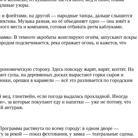
дливые узоры.
и и флейтами, на другой — народные танцы, дальше слышится
лектива. Музыка разная, но её объединяет одно — она зовёт в
дного места и компания, готовая отбивать ритм каблуками.
замке. В темноте акробаты жонглируют огнём, запускают искры
родом подсвечивается, река отражает огонь, и кажется, что
рономическую сторону. Здесь повсюду жарят, варят, коптят. На
кают супы, на деревянных досках вырастают горки сыров и
вники, орешки в карамели — всё это разливается по городским
 мед, глинтвейн, если погода выдалась прохладной. Иногда
и», за которые покупают еду и напитки — уже не потому, что
ий антураж.
Программа растянута по всему городу: в одном дворе —
у за рекой — показ фехтования, у замка — театральные сцены.