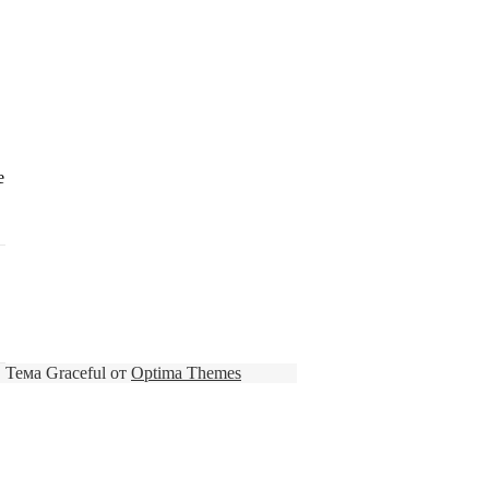
е
Тема Graceful от
Optima Themes