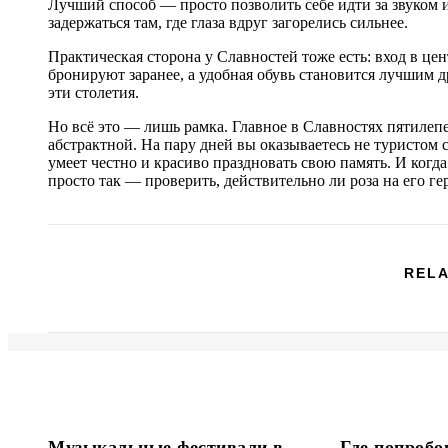
Лучший способ — просто позволить себе идти за звуком и 
задержаться там, где глаза вдруг загорелись сильнее.
Практическая сторона у Славностей тоже есть: вход в ц
бронируют заранее, а удобная обувь становится лучшим д
эти столетия.
Но всё это — лишь рамка. Главное в Славностях пятилеп
абстрактной. На пару дней вы оказываетесь не туристом с
умеет честно и красиво праздновать свою память. И когд
просто так — проверить, действительно ли роза на его гер
RELA
Музыкальные фестивали в
Где попроб