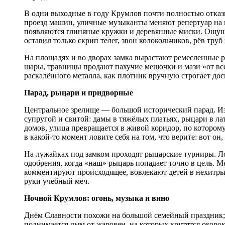
В одни выходные в году Крумлов почти полностью отказ
проезд машин, уличные музыканты меняют репертуар на 
появляются глиняные кружки и деревянные миски. Ощуще
оставил только скрип телег, звон колокольчиков, рёв труб 
На площадях и во дворах замка вырастают ремесленные 
шары, травницы продают пахучие мешочки и мази «от все
раскалённого металла, как плотник вручную строгает до
Парад, рыцари и придворные
Центральное зрелище — большой исторический парад. Из
супругой и свитой: дамы в тяжёлых платьях, рыцари в ла
домов, улица превращается в живой коридор, по которому 
в какой-то момент ловите себя на том, что верите: вот он
На лужайках под замком проходят рыцарские турниры. Ло
одобрения, когда «наш» рыцарь попадает точно в цель. 
комментируют происходящее, вовлекают детей в нехитрые
руки учебный меч.
Ночной Крумлов: огонь, музыка и вино
Днём Славности похожи на большой семейный праздник; 
поднимается дым от жаровен, на которых крутятся окорок