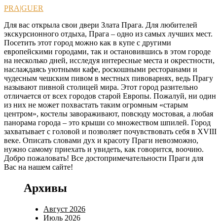
Перейти
PRA|GUER
к
Для вас открыла свои двери Злата Прага. Для любителей
содержимому
экскурсионного отдыха, Прага – одно из самых лучших мест.
Посетить этот город можно как в купе с другими
европейскими городами, так и остановившись в этом городе
на несколько дней, исследуя интересные места и окрестности,
наслаждаясь уютными кафе, роскошными ресторанами и
чудесным чешским пивом в местных пивоварнях, ведь Прагу
называют пивной столицей мира. Этот город разительно
отличается от всех городов старой Европы. Пожалуй, ни один
из них не может похвастать таким огромным «старым
центром», костелы завораживают, повсюду мостовая, а любая
панорама города – это крыши со множеством шпилей. Город
захватывает с головой и позволяет почувствовать себя в XVIII
веке. Описать словами дух и красоту Праги невозможно,
нужно самому приехать и увидеть, как говорится, воочию.
Добро пожаловать! Все достопримечательности Праги для
Вас на нашем сайте!
Архивы
Август 2026
Июль 2026