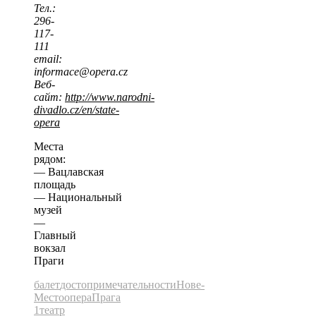
Тел.:
296-
117-
111
email:
informace@opera.cz
Веб-
сайт:
http://www.narodni-
divadlo.cz/en/state-
opera
Места
рядом:
— Вацлавская
площадь
— Национальный
музей
—
Главный
вокзал
Праги
балет
достопримечательности
Нове-
Место
опера
Прага
1
театр