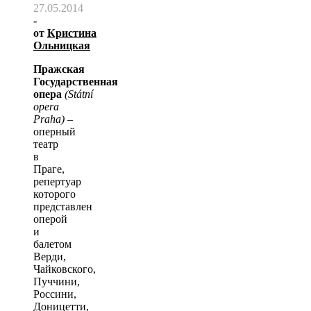
27.05.2014
-
от
Кристина
Ольницкая
Пражская
Государственная
опера
(Státní
opera
Praha)
–
оперный
театр
в
Праге,
репертуар
которого
представлен
оперой
и
балетом
Верди,
Чайковского,
Пуччини,
Россини,
Доницетти,