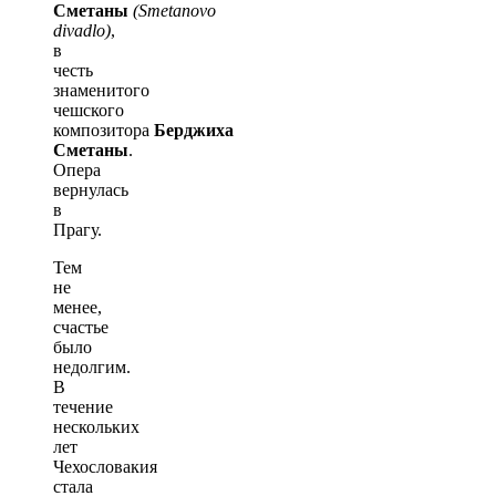
Сметаны
(Smetanovo
divadlo)
,
в
честь
знаменитого
чешского
композитора
Берджиха
Сметаны
.
Опера
вернулась
в
Прагу.
Тем
не
менее,
счастье
было
недолгим.
В
течение
нескольких
лет
Чехословакия
стала