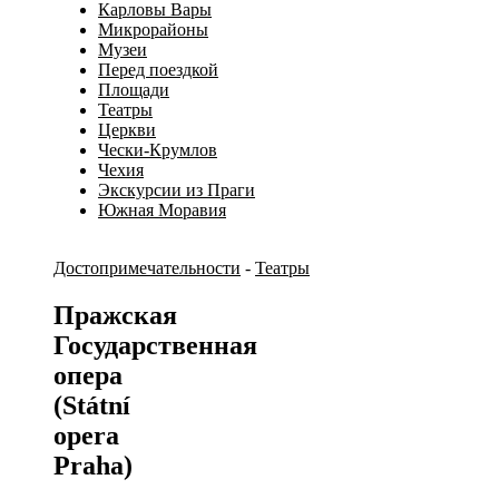
Карловы Вары
Микрорайоны
Музеи
Перед поездкой
Площади
Театры
Церкви
Чески-Крумлов
Чехия
Экскурсии из Праги
Южная Моравия
Достопримечательности
-
Театры
Пражская
Государственная
опера
(Státní
opera
Praha)