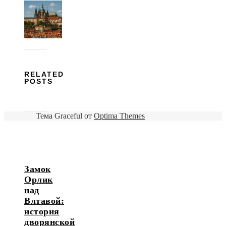
RELATED
POSTS
Тема Graceful от
Optima Themes
Замок
Орлик
над
Влтавой:
история
дворянской