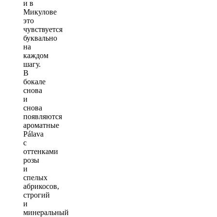
и в
Микулове
это
чувствуется
буквально
на
каждом
шагу.
В
бокале
снова
и
снова
появляются
ароматные
Pálava
с
оттенками
розы
и
спелых
абрикосов,
строгий
и
минеральный