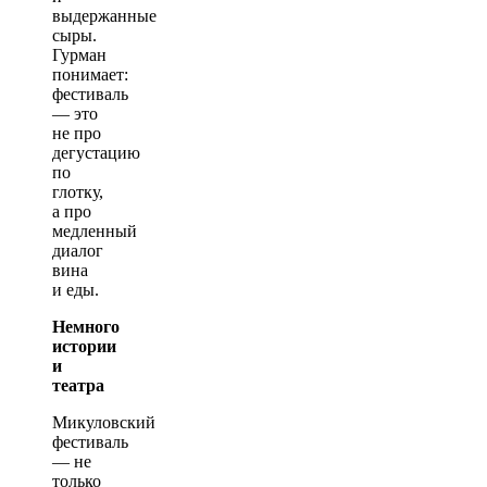
выдержанные
сыры.
Гурман
понимает:
фестиваль
— это
не про
дегустацию
по
глотку,
а про
медленный
диалог
вина
и еды.
Немного
истории
и
театра
Микуловский
фестиваль
— не
только