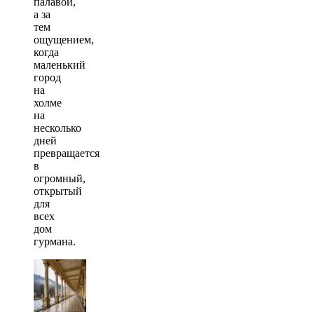
палавой,
а за
тем
ощущением,
когда
маленький
город
на
холме
на
несколько
дней
превращается
в
огромный,
открытый
для
всех
дом
гурмана.