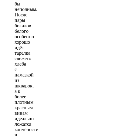
бы
неполным.
После
пары
бокалов
белого
особенно
хорошо
идёт
тарелка
свежего
хлеба
с
намазкой
из
шкварок,
а к
более
плотным
красным
винам
идеально
ложатся
копчёности
и