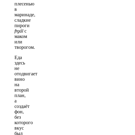
плесенью
в
маринаде,
сладкие
пироги
frgál
с
маком
или
творогом.
Еда
здесь
не
отодвигает
вино
на
второй
план,
а
создаёт
фон,
без
которого
вкус
был