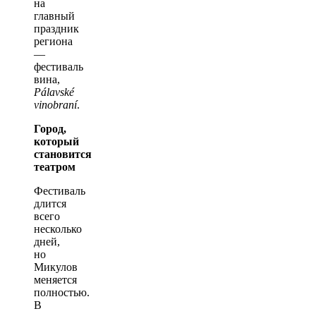
на
главный
праздник
региона
—
фестиваль
вина,
Pálavské
vinobraní
.
Город,
который
становится
театром
Фестиваль
длится
всего
несколько
дней,
но
Микулов
меняется
полностью.
В