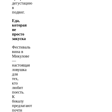
дегустацию
в
подвиг.
Еда,
которая
не
просто
закуска
Фестиваль
вина в
Микулове
—
настоящая
ловушка
для
тех,
кто
любит
поесть.
К
бокалу
предлагают
почти