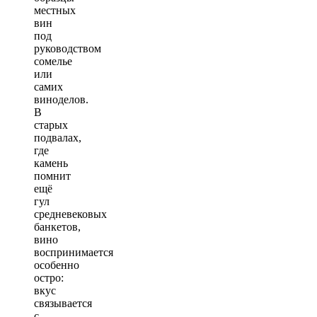
местных
вин
под
руководством
сомелье
или
самих
виноделов.
В
старых
подвалах,
где
камень
помнит
ещё
гул
средневековых
банкетов,
вино
воспринимается
особенно
остро:
вкус
связывается
с