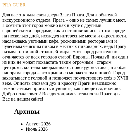
Перейти
PRA|GUER
к
Для вас открыла свои двери Злата Прага. Для любителей
содержимому
экскурсионного отдыха, Прага – одно из самых лучших мест.
Посетить этот город можно как в купе с другими
европейскими городами, так и остановившись в этом городе
на несколько дней, исследуя интересные места и окрестности,
наслаждаясь уютными кафе, роскошными ресторанами и
чудесным чешским пивом в местных пивоварнях, ведь Прагу
называют пивной столицей мира. Этот город разительно
отличается от всех городов старой Европы. Пожалуй, ни один
из них не может похвастать таким огромным «старым
центром», костелы завораживают, повсюду мостовая, а любая
панорама города – это крыши со множеством шпилей. Город
захватывает с головой и позволяет почувствовать себя в XVIII
веке. Описать словами дух и красоту Праги невозможно,
нужно самому приехать и увидеть, как говорится, воочию.
Добро пожаловать! Все достопримечательности Праги для
Вас на нашем сайте!
Архивы
Август 2026
Июль 2026