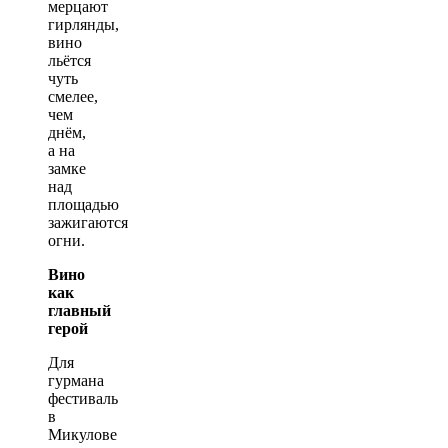
мерцают
гирлянды,
вино
льётся
чуть
смелее,
чем
днём,
а на
замке
над
площадью
зажигаются
огни.
Вино
как
главный
герой
Для
гурмана
фестиваль
в
Микулове