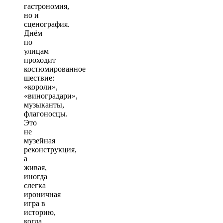
гастрономия,
но и
сценография.
Днём
по
улицам
проходит
костюмированное
шествие:
«короли»,
«виноградари»,
музыканты,
флагоносцы.
Это
не
музейная
реконструкция,
а
живая,
иногда
слегка
ироничная
игра в
историю,
когда