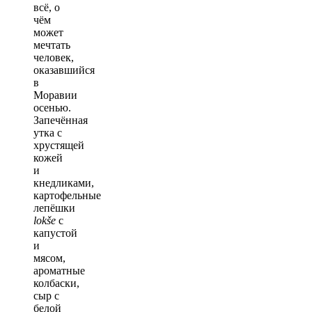
всё, о
чём
может
мечтать
человек,
оказавшийся
в
Моравии
осенью.
Запечённая
утка с
хрустящей
кожей
и
кнедликами,
картофельные
лепёшки
lokše
с
капустой
и
мясом,
ароматные
колбаски,
сыр с
белой