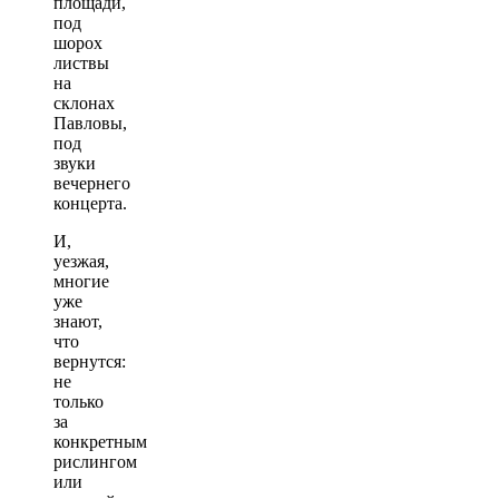
площади,
под
шорох
листвы
на
склонах
Павловы,
под
звуки
вечернего
концерта.
И,
уезжая,
многие
уже
знают,
что
вернутся:
не
только
за
конкретным
рислингом
или