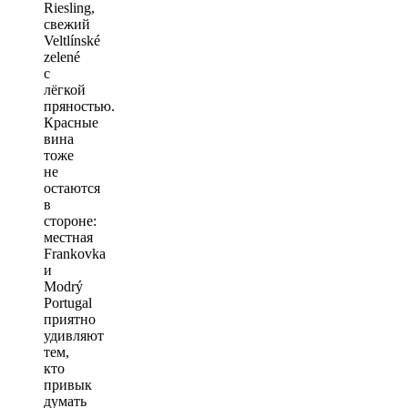
Riesling,
свежий
Veltlínské
zelené
с
лёгкой
пряностью.
Красные
вина
тоже
не
остаются
в
стороне:
местная
Frankovka
и
Modrý
Portugal
приятно
удивляют
тем,
кто
привык
думать