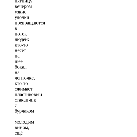
пятницу
вечером
узкие
улочки
превращаются
в
поток
людей:
кто-то
несёт
на
шее
бокал
на
ленточке,
кто-то
сжимает
пластиковый
стаканчик
с
бурчаком
—
молодым
вином,
ещё