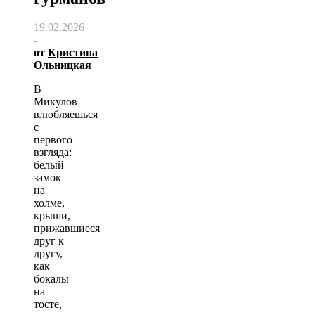
19.02.2026
-
от
Кристина
Ольницкая
В
Микулов
влюбляешься
с
первого
взгляда:
белый
замок
на
холме,
крыши,
прижавшиеся
друг к
другу,
как
бокалы
на
тосте,