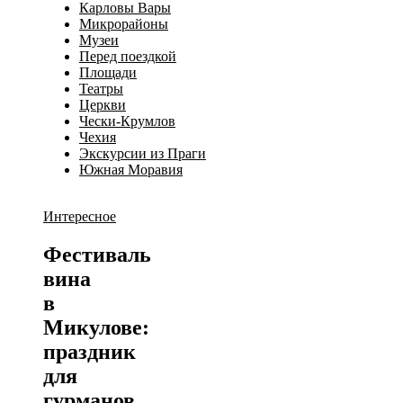
Карловы Вары
Микрорайоны
Музеи
Перед поездкой
Площади
Театры
Церкви
Чески-Крумлов
Чехия
Экскурсии из Праги
Южная Моравия
Интересное
Фестиваль
вина
в
Микулове:
праздник
для
гурманов