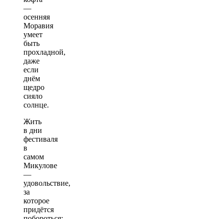
—
осенняя
Моравия
умеет
быть
прохладной,
даже
если
днём
щедро
сияло
солнце.
Жить
в дни
фестиваля
в
самом
Микулове
—
удовольствие,
за
которое
придётся
побороться: