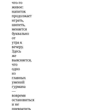
что-то
живое:
напиток
продолжает
играть,
шипеть,
меняется
буквально
от
утра к
вечеру.
Здесь
же
выясняется,
что
одно
из
главных
умений
гурмана
—
вовремя
остановиться
и не
превратить