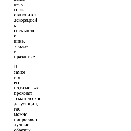
весь
город
становится
декорацией
к
спектаклю
о
вине,
урожае
и
празднике.
На
замке
и в
его
подземельях
проходят
тематические
дегустации,
где
можно
попробовать
лучшие
образцы