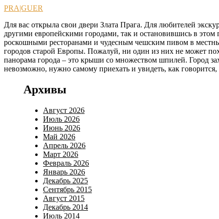
Перейти
PRA|GUER
к
Для вас открыла свои двери Злата Прага. Для любителей экскур
содержимому
другими европейскими городами, так и остановившись в этом г
роскошными ресторанами и чудесным чешским пивом в местных 
городов старой Европы. Пожалуй, ни один из них не может по
панорама города – это крыши со множеством шпилей. Город зах
невозможно, нужно самому приехать и увидеть, как говорится,
Архивы
Август 2026
Июль 2026
Июнь 2026
Май 2026
Апрель 2026
Март 2026
Февраль 2026
Январь 2026
Декабрь 2025
Сентябрь 2015
Август 2015
Декабрь 2014
Июль 2014