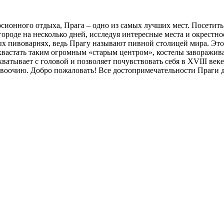
сионного отдыха, Прага – одно из самых лучших мест. Посетить 
ороде на несколько дней, исследуя интересные места и окрестн
пивоварнях, ведь Прагу называют пивной столицей мира. Этот 
хвастать таким огромным «старым центром», костелы заворажива
ватывает с головой и позволяет почувствовать себя в XVIII век
 воочию. Добро пожаловать! Все достопримечательности Праги д